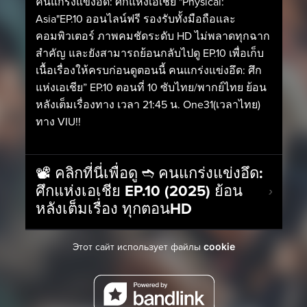
คนแกร่งแข่งอึด: ศึกแห่งเอเชีย "Physical:
Asia"EP.10 ออนไลน์ฟรี รองรับทั้งมือถือและ
คอมพิวเตอร์ ภาพคมชัดระดับ HD ไม่พลาดทุกฉาก
สำคัญ และยังสามารถย้อนกลับไปดู EP.10 เพื่อเก็บ
เนื้อเรื่องให้ครบก่อนดูตอนนี้ คนแกร่งแข่งอึด: ศึก
แห่งเอเชีย” EP.10 ตอนที่ 10 ซับไทย/พากย์ไทย ย้อน
หลังเต็มเรื่องทาง เวลา 21:45 น. One31(เวลาไทย)
ทาง VIU!!
📽️ คลิกที่นี่เพื่อดู ➬ คนแกร่งแข่งอึด:
ศึกแห่งเอเชีย EP.10 (2025) ย้อน
หลังเต็มเรื่อง ทุกตอนHD
cookie
Этот сайт использует файлы