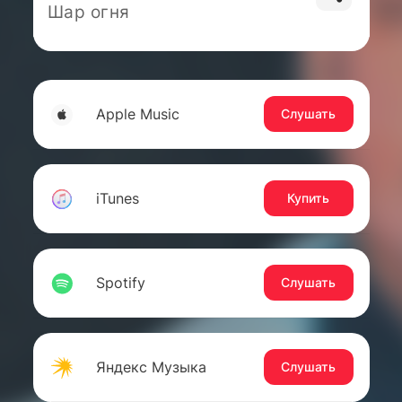
Шар огня
Apple Music
Слушать
iTunes
Купить
Spotify
Слушать
Яндекс Музыка
Слушать