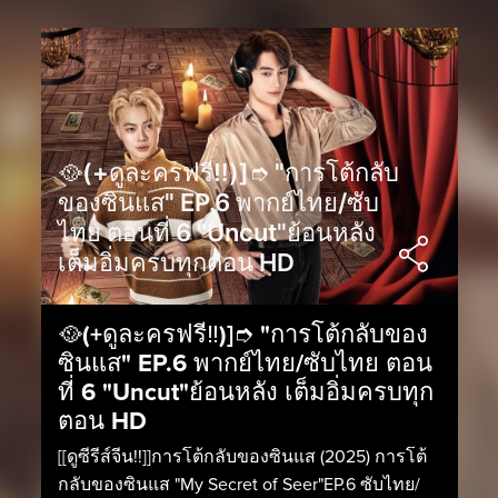
🥘(+ดูละครฟรี‼️)]➮ "การโต้กลับ
ของซินแส" EP.6 พากย์ไทย/ซับ
ไทย ตอนที่ 6 "Uncut"ย้อนหลัง
เต็มอิ่มครบทุกตอน HD
🥘(+ดูละครฟรี‼️)]➮ "การโต้กลับของ
ซินแส" EP.6 พากย์ไทย/ซับไทย ตอน
ที่ 6 "Uncut"ย้อนหลัง เต็มอิ่มครบทุก
ตอน HD
[[ดูซีรีส์จีน!!]]การโต้กลับของซินแส (2025) การโต้
กลับของซินแส "My Secret of Seer"EP.6 ซับไทย/