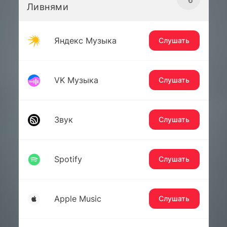
Ливнями
Яндекс Музыка
Слушать
VK Музыка
Слушать
Звук
Слушать
Spotify
Слушать
Apple Music
Слушать