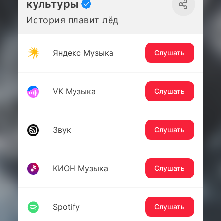
культуры
История плавит лёд
Яндекс Музыка
Слушать
VK Музыка
Слушать
Звук
Слушать
КИОН Музыка
Слушать
Spotify
Слушать