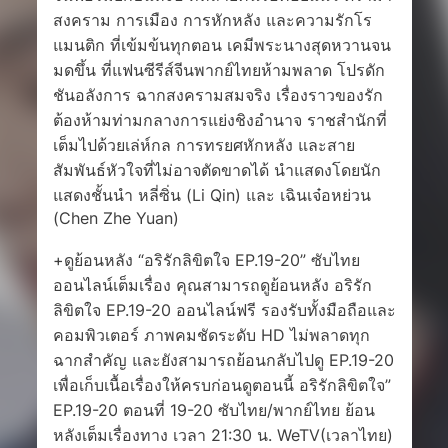
สงคราม การเมือง การหักหลัง และความรักโร
แมนติก ที่เข้มข้นทุกตอน เคมีพระนางสุดหวานจน
มดขึ้น ที่แฟนซีรีส์จีนพากย์ไทยห้ามพลาด โปรดัก
ชันอลังการ ฉากสงครามสมจริง เรื่องราวของรัก
ต้องห้ามท่ามกลางการแย่งชิงอำนาจ ราชสำนักที่
เต็มไปด้วยเล่ห์กล การทรยศหักหลัง และสาย
สัมพันธ์หัวใจที่ไม่อาจตัดขาดได้ นำแสดงโดยนัก
แสดงชั้นนำ หลี่ซิ่น (Li Qin) และ เฉินเจ๋อหย่วน
(Chen Zhe Yuan)
+ดูย้อนหลัง “อริรักลิขิตใจ EP.19-20” ซับไทย
ออนไลน์เต็มเรื่อง คุณสามารถดูย้อนหลัง อริรัก
ลิขิตใจ EP.19-20 ออนไลน์ฟรี รองรับทั้งมือถือและ
คอมพิวเตอร์ ภาพคมชัดระดับ HD ไม่พลาดทุก
ฉากสำคัญ และยังสามารถย้อนกลับไปดู EP.19-20
เพื่อเก็บเนื้อเรื่องให้ครบก่อนดูตอนนี้ อริรักลิขิตใจ”
EP.19-20 ตอนที่ 19-20 ซับไทย/พากย์ไทย ย้อน
หลังเต็มเรื่องทาง เวลา 21:30 น. WeTV(เวลาไทย)