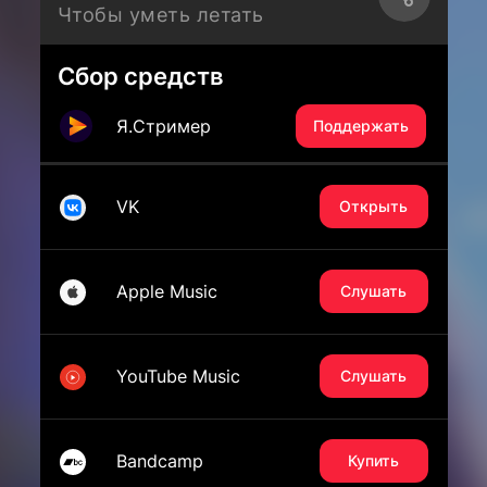
Чтобы уметь летать
Сбор средств
Я.Стример
Поддержать
VK
Открыть
Apple Music
Слушать
YouTube Music
Слушать
Bandcamp
Купить