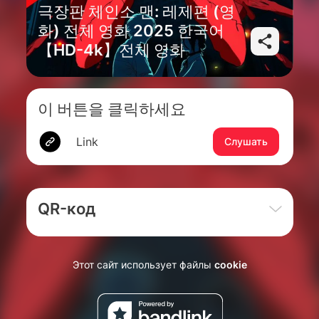
극장판 체인소 맨: 레제편 (영
화) 전체 영화 2025 한국어
【HD-4k】전체 영화
이 버튼을 클릭하세요
Link
Слушать
QR-код
Этот сайт использует файлы
cookie