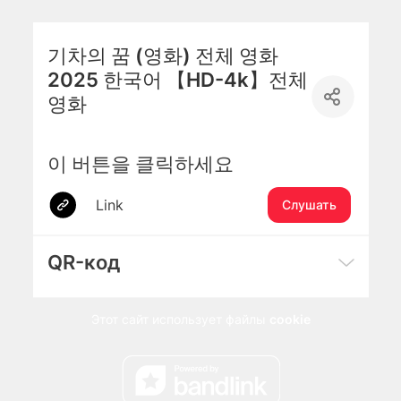
기차의 꿈 (영화) 전체 영화
2025 한국어 【HD-4k】전체
영화
이 버튼을 클릭하세요
Link
Слушать
QR-код
Этот сайт использует файлы
cookie