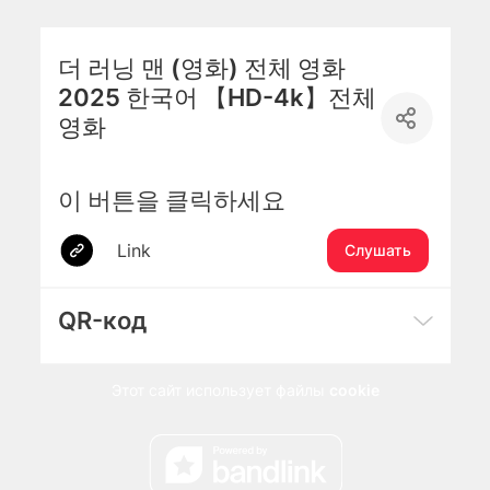
더 러닝 맨 (영화) 전체 영화
2025 한국어 【HD-4k】전체
영화
이 버튼을 클릭하세요
Link
Слушать
QR-код
Этот сайт использует файлы
cookie