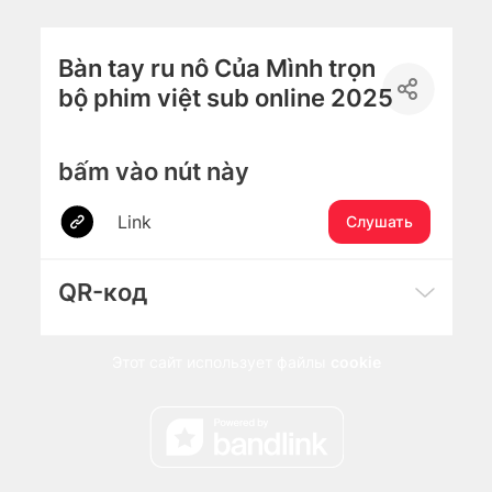
Bàn tay ru nô Của Mình trọn
bộ phim việt sub online 2025
bấm vào nút này
Link
Слушать
QR-код
Этот сайт использует файлы
cookie