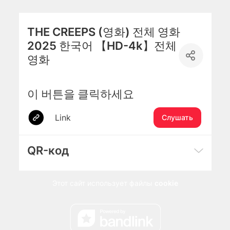
THE CREEPS (영화) 전체 영화
2025 한국어 【HD-4k】전체
영화
이 버튼을 클릭하세요
Link
Слушать
QR-код
Этот сайт использует файлы
cookie