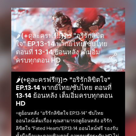
🌶️(+ดูละครฟรี‼️)]➮ "อริรักลิขิต
ใจ" EP.13-14 พากย์ไทย/ซับไทย
ตอนที่ 13-14 ย้อนหลัง เต็มอิ่ม
ครบทุกตอน HD
🌶️(+ดูละครฟรี‼️)]➮ "อริรักลิขิตใจ"
EP.13-14 พากย์ไทย/ซับไทย ตอนที่
13-14 ย้อนหลัง เต็มอิ่มครบทุกตอน
HD
+ดูย้อนหลัง “อริรักลิขิตใจ EP.13-14” ซับไทย
ออนไลน์เต็มเรื่อง คุณสามารถดูย้อนหลัง อริรัก
ลิขิตใจ "Fated Hearts"EP.13-14 ออนไลน์ฟรี รองรับ
ทั้งมือถือและคอมพิวเตอร์ ภาพคมชัดระดับ HD ไม่