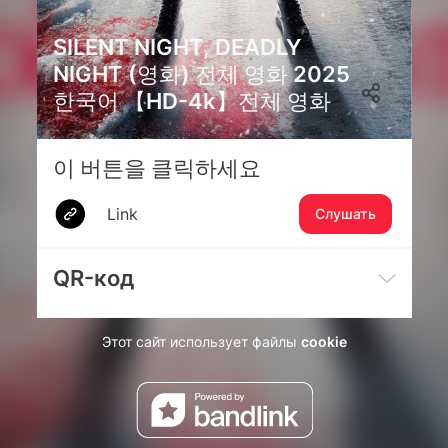
SILENT NIGHT, DEADLY
NIGHT (영화) 전체 영화 2025
한국어 【HD-4k】전체 영화
이 버튼을 클릭하세요
Link
Слушать
QR-код
Этот сайт использует файлы
cookie