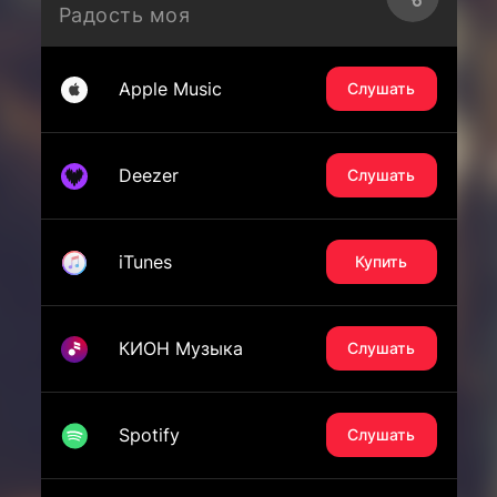
Радость моя
Apple Music
Слушать
Deezer
Слушать
iTunes
Купить
КИОН Музыка
Слушать
Spotify
Слушать