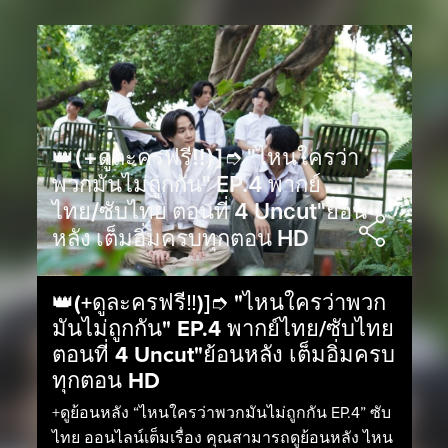
👑(+ดูละครฟรี‼️)]➮ "ไหนใครว่า
พวกมันไม่ถูกกัน" EP.4 พากย์
ไทย/ซับไทย ตอนที่ 4 Uncut"ย้อน
หลัง เต็มอิ่มครบทุกตอน HD
👑(+ดูละครฟรี‼️)]➮ "ไหนใครว่าพวก
มันไม่ถูกกัน" EP.4 พากย์ไทย/ซับไทย
ตอนที่ 4 Uncut"ย้อนหลัง เต็มอิ่มครบ
ทุกตอน HD
+ดูย้อนหลัง “ไหนใครว่าพวกมันไม่ถูกกัน EP.4” ซับ
ไทย ออนไลน์เต็มเรื่อง คุณสามารถดูย้อนหลัง ไหน