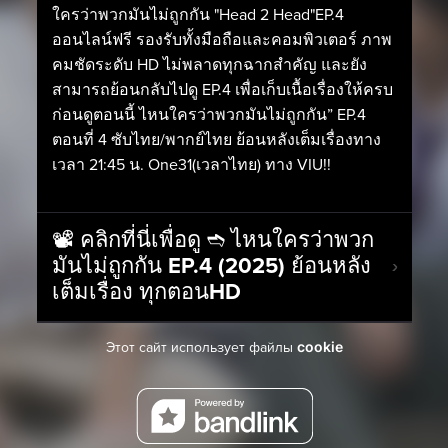
ใครว่าพวกมันไม่ถูกกัน "Head 2 Head"EP.4
ออนไลน์ฟรี รองรับทั้งมือถือและคอมพิวเตอร์ ภาพ
คมชัดระดับ HD ไม่พลาดทุกฉากสำคัญ และยัง
สามารถย้อนกลับไปดู EP.4 เพื่อเก็บเนื้อเรื่องให้ครบ
ก่อนดูตอนนี้ ไหนใครว่าพวกมันไม่ถูกกัน” EP.4
ตอนที่ 4 ซับไทย/พากย์ไทย ย้อนหลังเต็มเรื่องทาง
เวลา 21:45 น. One31(เวลาไทย) ทาง VIU!!
📽️ คลิกที่นี่เพื่อดู ➬ ไหนใครว่าพวก
มันไม่ถูกกัน EP.4 (2025) ย้อนหลัง
เต็มเรื่อง ทุกตอนHD
cookie
Этот сайт использует файлы