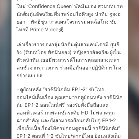
ใหม่ ‘Confidence Queen’ พัคมินยอง สวมบทบาท
นักต้มตุ๋นอัจฉริยะที่มาพร้อมไอคิวสูง นำทีม จูจงฮ
ยอก - พัคฮีซุน วางแผนโจรกรรมคนฉ้อโกง ซับ
ไทยที่ Prime Video💰
เล่าเรื่องราวของกลุ่มนักต้มตุ๋นสามคนโดยมี ยุนอี
รัง (รับบทโดย พัคมินยอง) หญิงสาวอัจฉริยะผู้เป็น
หัวหน้าทีม เธอมีพรสวรรค์ในการหลอกลวงเหล่า
คนชั่วจากทุกวงการ ร่วมมือกันออกปฏิบัติการโกง
อย่างแยบยล
+ดูย้อนหลัง “ราชินีนักต้ม EP.1-2” ซับไทย
ออนไลน์เต็มเรื่อง คุณสามารถดูย้อนหลัง ราชินีนัก
ต้ม EP.1-2 ออนไลน์ฟรี รองรับทั้งมือถือและ
คอมพิวเตอร์ ภาพคมชัดระดับ HD ไม่พลาดทุก
ฉากสำคัญ และยังสามารถย้อนกลับไปดู EP.1-2
เพื่อเก็บเนื้อเรื่องให้ครบก่อนดูตอนนี้ ราชินีนักต้ม”
EP.1-2 ตอนที่ 1-2 ซับไทย/พากย์ไทย ย้อนหลังเต็ม