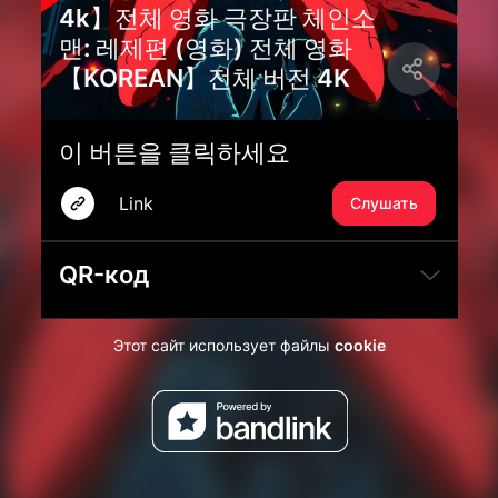
4k】전체 영화 극장판 체인소
맨: 레제편 (영화) 전체 영화
【KOREAN】전체 버전 4K
이 버튼을 클릭하세요
Link
Слушать
QR-код
Этот сайт использует файлы
cookie