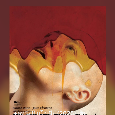
+ดูหนัง‼️ บูโกเนีย (2025) เต็ม