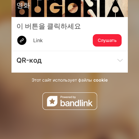
영화
이 버튼을 클릭하세요
Link
Слушать
QR-код
Этот сайт использует файлы
cookie