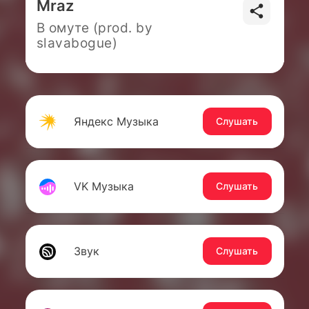
Mraz
В омуте (prod. by
slavabogue)
Яндекс Музыка
Слушать
VK Музыка
Слушать
Звук
Слушать