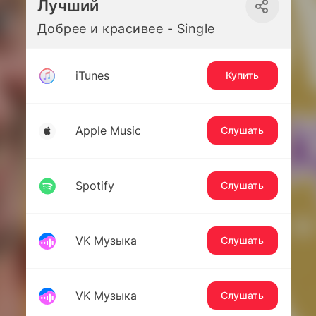
Лучший
Добрее и красивее - Single
iTunes
Купить
Apple Music
Слушать
Spotify
Слушать
VK Музыка
Слушать
VK Музыка
Слушать