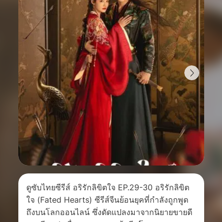
ดูซับไทยซีรีส์ อริรักลิขิตใจ EP.29-30 อริรักลิขิต
ใจ (Fated Hearts) ซีรีส์จีนย้อนยุคที่กำลังถูกพูด
ถึงบนโลกออนไลน์ ซึ่งดัดแปลงมาจากนิยายขายดี